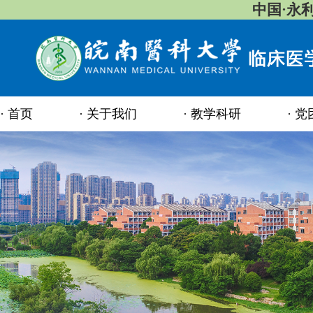
中国·永
首页
关于我们
教学科研
党