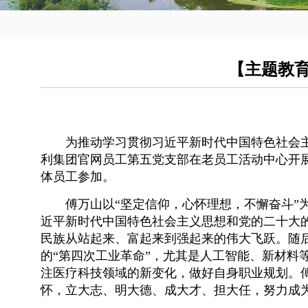
【主题教
为推动学习贯彻习近平新时代中国特色社会
利集团官网员工第五党支部在老员工活动中心开展
体员工参加。
傅万山以“坚定信仰，心怀理想，不懈奋斗”
近平新时代中国特色社会主义思想和党的二十大
民族从站起来、富起来到强起来的伟大飞跃。随
的“第四次工业革命”，尤其是人工智能、新材料
注医疗科技领域的新变化，做好自身职业规划。
怀，立大志、明大德、成大才、担大任，努力成