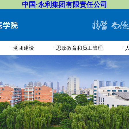
中国·永利集团有限责任公司
党团建设
思政教育和员工管理