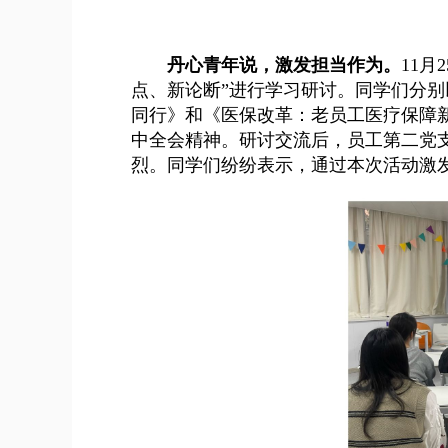
丹心青年说，激发担当作为。
11
点、新论断”进行学习研讨。同学们分
同行》和《医保改革：老员工医疗保障
中全会精神。研讨交流后，员工第二党
烈。同学们纷纷表示，通过本次活动激