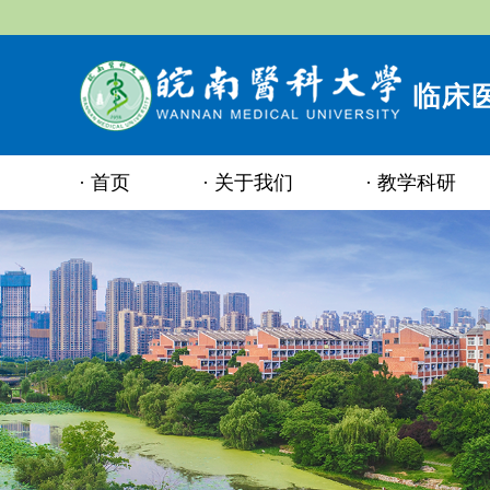
首页
关于我们
教学科研