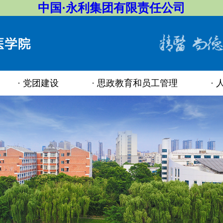
中国·永利集团有限责任公司
党团建设
思政教育和员工管理