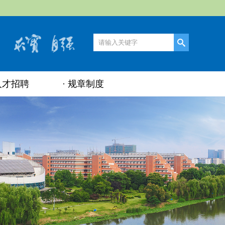
人才招聘
规章制度