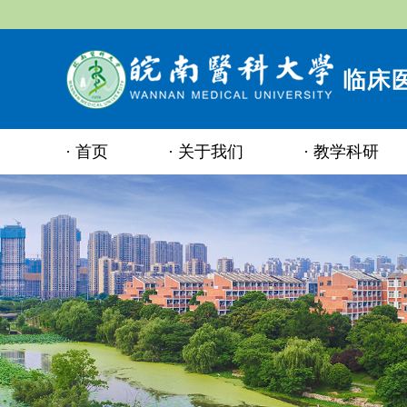
首页
关于我们
教学科研