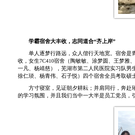
学霸宿舍大丰收，志同道合“齐上岸”
单人逐梦行路远，众人偕行天地宽。宿舍是青
收，女生7C410宿舍（陶敏敏、涂梦圆、王梦雅
一凡、杨靖慈），芜湖市第二人民医院实习队男生
徐仁琰、杨青伟、石子悦）四个宿舍全员考取硕
方寸寝室，见证朝夕耕耘；并肩同行，奔赴
的学习氛围，并且我们当中一大半是员工党员，