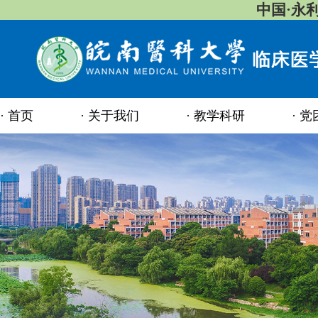
中国·永
首页
关于我们
教学科研
党