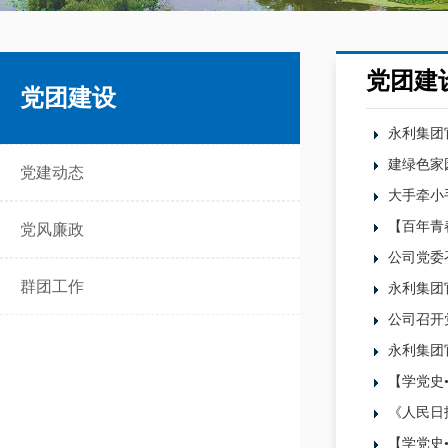
党团建
党团建设
永利集团
建绿色家
党建动态
大手牵小
【百年青
党风廉政
公司党委
群团工作
永利集团
公司召开
永利集团
【学党史
《人民日
【学党史